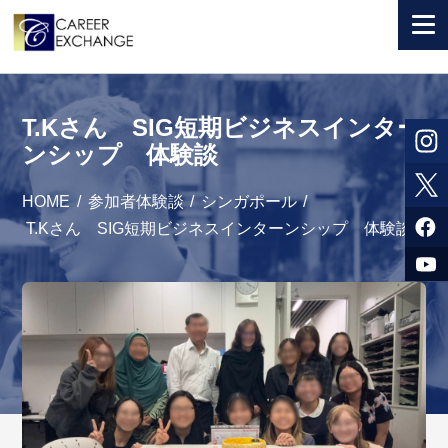
+ 国から選ぶ
T.Kさん SIG短期ビジネスインター
+ 目的から選ぶ
ンシップ 体験談
求人検索
HOME
/
参加者体験談
/
シンガポール
/
参加者体験談
T.Kさん SIG短期ビジネスインターンシップ 体験談
よくある質問
+ お申込のご案内
+ 会社情報
カウンセラー募集