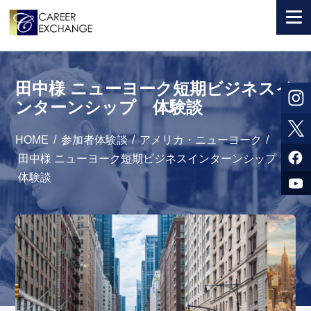
+ 国から選ぶ
田中様 ニューヨーク短期ビジネスイ
+ 目的から選ぶ
ンターンシップ 体験談
求人検索
HOME
/
参加者体験談
/
アメリカ・ニューヨーク
/
参加者体験談
田中様 ニューヨーク短期ビジネスインターンシップ
体験談
よくある質問
+ お申込のご案内
+ 会社情報
カウンセラー募集