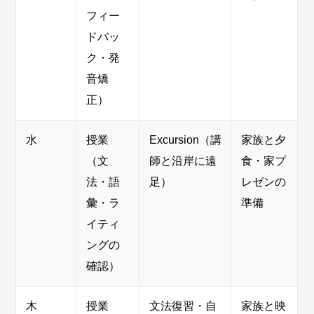
フィー
ドバッ
ク・発
音矯
正）
水
授業
Excursion
（講
家族と夕
（文
師と沿岸に遠
食・家プ
法・語
足）
レゼンの
彙・ラ
準備
イティ
ングの
確認）
木
授業
文法復習・自
家族と映