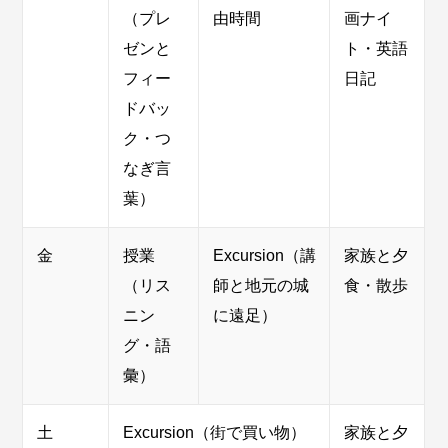
（プレ
由時間
画ナイ
ゼンと
ト・英語
フィー
日記
ドバッ
ク・つ
なぎ言
葉）
金
授業
Excursion
（講
家族と夕
（リス
師と地元の城
食・散歩
ニン
に遠足）
グ・語
彙）
土
Excursion
（街で買い物）
家族と夕