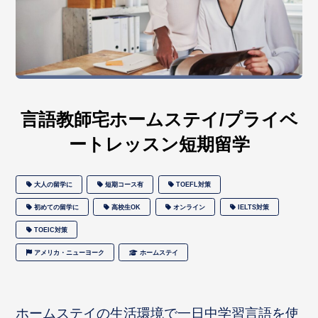
言語教師宅ホームステイ/プライベ
ートレッスン短期留学
大人の留学に
短期コース有
TOEFL対策
初めての留学に
高校生OK
オンライン
IELTS対策
TOEIC対策
アメリカ・ニューヨーク
ホームステイ
ホームステイの生活環境で一日中学習言語を使