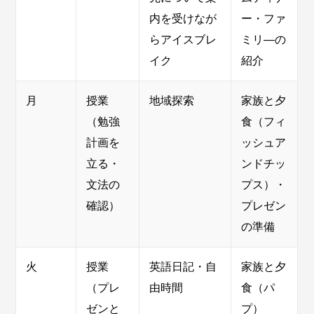
内を受けなが
ー・ファ
らアイスブレ
ミリ―の
イク
紹介
月
授業
地域探索
家族と夕
（勉強
食（フィ
計画を
ッシュア
立る・
ンドチッ
文法の
プス）・
確認）
プレゼン
の準備
火
授業
英語日記・自
家族と夕
（プレ
由時間
食（パ
ゼンと
プ）