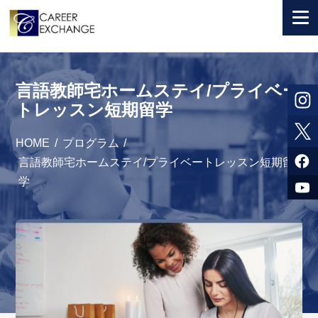
+ 国から選ぶ
言語教師宅ホームステイ/プライベー
+ 目的から選ぶ
トレッスン短期留学
求人検索
HOME
/
プログラム
/
参加者体験談
言語教師宅ホームステイ/プライベートレッスン短期留
学
よくある質問
+ お申込のご案内
+ 会社情報
カウンセラー募集