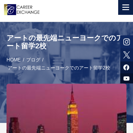
+ 国から選ぶ
アートの最先端ニューヨークでのア
+ 目的から選ぶ
ート留学2校
求人検索
HOME
/
ブログ
/
参加者体験談
アートの最先端ニューヨークでのアート留学2校
よくある質問
+ お申込のご案内
+ 会社情報
カウンセラー募集