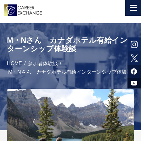
+ 国から選ぶ
M・Nさん カナダホテル有給イン
+ 目的から選ぶ
ターンシップ体験談
求人検索
HOME
/
参加者体験談
/
参加者体験談
M・Nさん カナダホテル有給インターンシップ体験談
よくある質問
+ お申込のご案内
+ 会社情報
カウンセラー募集