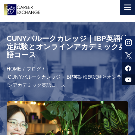
+ 国から選ぶ
CUNYバルークカレッジ｜IBP英語検
+ 目的から選ぶ
定試験とオンラインアカデミック英
語コース
求人検索
参加者体験談
HOME
/
ブログ
/
CUNYバルークカレッジ｜IBP英語検定試験とオンライ
よくある質問
ンアカデミック英語コース
+ お申込のご案内
+ 会社情報
カウンセラー募集