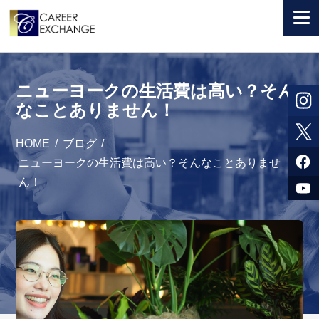
+ 国から選ぶ
ニューヨークの生活費は高い？そん
+ 目的から選ぶ
なことありません！
求人検索
HOME
/
ブログ
/
参加者体験談
ニューヨークの生活費は高い？そんなことありませ
ん！
よくある質問
+ お申込のご案内
+ 会社情報
カウンセラー募集