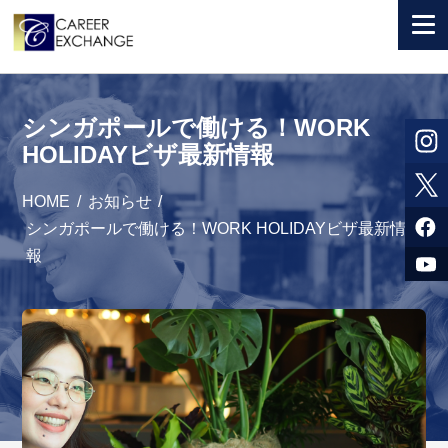
+ 国から選ぶ
シンガポールで働ける！WORK
+ 目的から選ぶ
HOLIDAYビザ最新情報
求人検索
HOME
/
お知らせ
/
参加者体験談
シンガポールで働ける！WORK HOLIDAYビザ最新情
報
よくある質問
+ お申込のご案内
+ 会社情報
カウンセラー募集