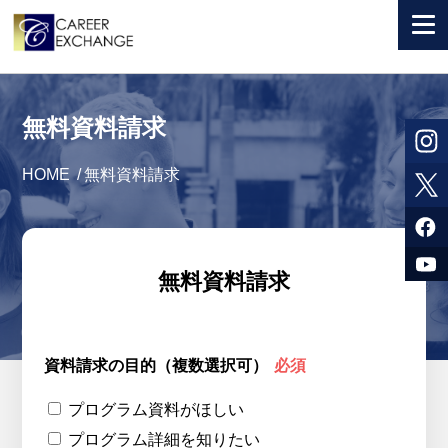
+ 国から選ぶ
無料資料請求
+ 目的から選ぶ
HOME
/
無料資料請求
求人検索
参加者体験談
よくある質問
無料資料請求
+ お申込のご案内
+ 会社情報
資料請求の目的（複数選択可）
必須
カウンセラー募集
プログラム資料がほしい
プログラム詳細を知りたい