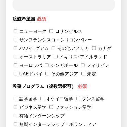
渡航希望国
必須
ニューヨーク
ロサンゼルス
サンフランシスコ・シリコンバレー
ハワイ･グアム
その他アメリカ
カナダ
オーストラリア
イギリス･アイルランド
ヨーロッパ
シンガポール
フィリピン
UAEドバイ
その他アジア
未定
希望プログラム（複数選択可）
必須
語学留学
オケイコ留学
ダンス留学
ビジネス留学
ファッション留学
有給インターンシップ
短期インターンシップ・ボランティア