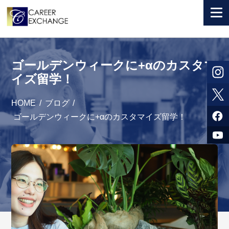
+ 国から選ぶ
ゴールデンウィークに+αのカスタマ
+ 目的から選ぶ
イズ留学！
求人検索
HOME
/
ブログ
/
参加者体験談
ゴールデンウィークに+αのカスタマイズ留学！
よくある質問
+ お申込のご案内
+ 会社情報
カウンセラー募集