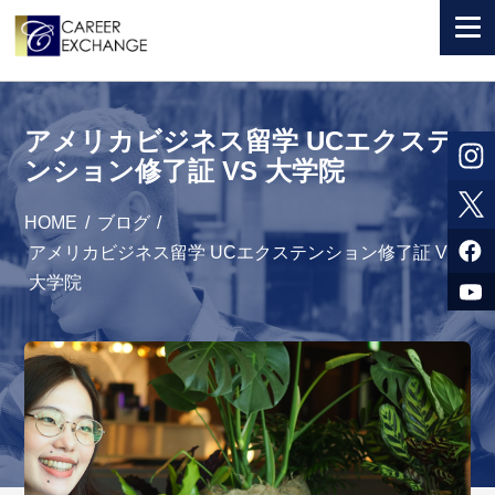
+ 国から選ぶ
アメリカビジネス留学 UCエクステ
+ 目的から選ぶ
ンション修了証 VS 大学院
求人検索
HOME
/
ブログ
/
参加者体験談
アメリカビジネス留学 UCエクステンション修了証 VS
大学院
よくある質問
+ お申込のご案内
+ 会社情報
カウンセラー募集