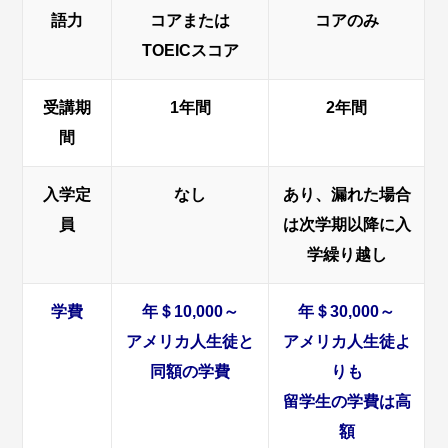
語力
コアまたは
コアのみ
TOEICスコア
受講期
1年間
2年間
間
入学定
なし
あり、漏れた場合
員
は次学期以降に入
学繰り越し
学費
年＄10,000～
年＄30,000～
アメリカ人生徒と
アメリカ人生徒よ
同額の学費
りも
留学生の学費は高
額