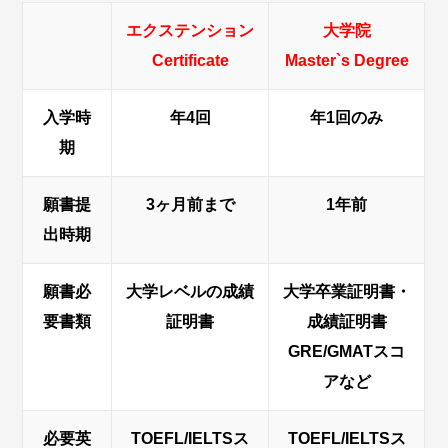
エクステンション
大学院
Certificate
Master`s Degree
入学時
年4回
年1回のみ
期
願書提
3ヶ月前まで
1年前
出時期
願書必
大学レベルの成績
大学卒業証明書・
要書類
証明書
成績証明書
GRE/GMATスコ
アなど
必要英
TOEFL/IELTSス
TOEFL/IELTSス