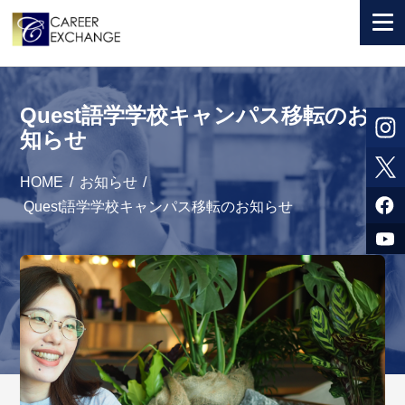
+ 国から選ぶ
Quest語学学校キャンパス移転のお
+ 目的から選ぶ
知らせ
求人検索
HOME
/
お知らせ
/
参加者体験談
Quest語学学校キャンパス移転のお知らせ
よくある質問
+ お申込のご案内
+ 会社情報
カウンセラー募集