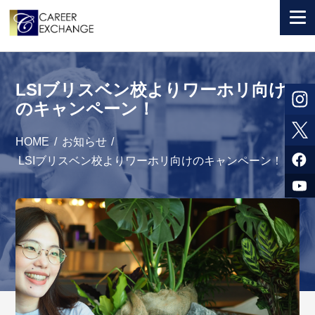
+ 国から選ぶ
LSIブリスベン校よりワーホリ向け
+ 目的から選ぶ
のキャンペーン！
求人検索
HOME
/
お知らせ
/
参加者体験談
LSIブリスベン校よりワーホリ向けのキャンペーン！
よくある質問
+ お申込のご案内
+ 会社情報
カウンセラー募集