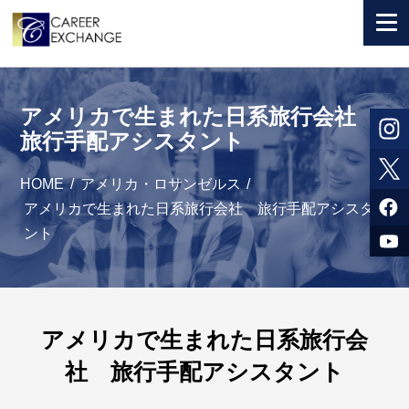
+ 国から選ぶ
アメリカで生まれた日系旅行会社
+ 目的から選ぶ
旅行手配アシスタント
求人検索
HOME
/
アメリカ・ロサンゼルス
/
参加者体験談
アメリカで生まれた日系旅行会社 旅行手配アシスタ
ント
よくある質問
+ お申込のご案内
+ 会社情報
アメリカで生まれた日系旅行会
社 旅行手配アシスタント
カウンセラー募集