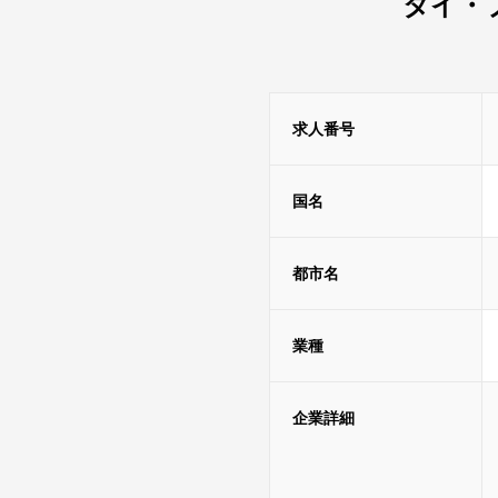
タイ・
求人番号
国名
都市名
業種
企業詳細