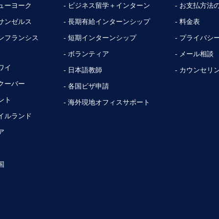
ニューヨーク
- ビジネス留学＋インターン
- お支払方法
ロサンゼルス
- 長期有給インターンシップ
- 料金表
サンフランシス
- 短期インターンシップ
- プライバシ
- ボランティア
- メール相談
ワイ
- 日本語教師
- カウンセリ
ンクーバー
- 各国ビザ申請
ント
- 海外現地オフィスサポート
アイルランド
ア
国