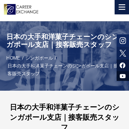
+ 国から選ぶ
日本の大手和洋菓子チェーンのシン
+ 目的から選ぶ
ガポール支店｜接客販売スタッフ
求人検索
HOME
/
シンガポール
/
参加者体験談
日本の大手和洋菓子チェーンのシンガポール支店｜接
客販売スタッフ
よくある質問
+ お申込のご案内
+ 会社情報
日本の大手和洋菓子チェーンのシ
ンガポール支店｜接客販売スタッ
カウンセラー募集
フ