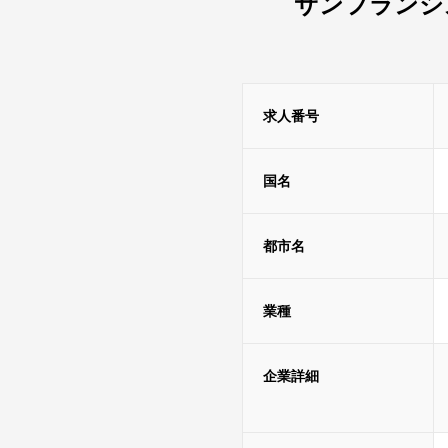
サンフランシ
求人番号
国名
都市名
業種
企業詳細