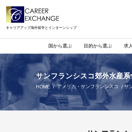
キャリアアップ海外留学とインターンシップ
国から選ぶ
目的から選ぶ
求
サンフランシスコ郊外水産系
アメリカ・サンフランシスコ
サ
HOME
/
/