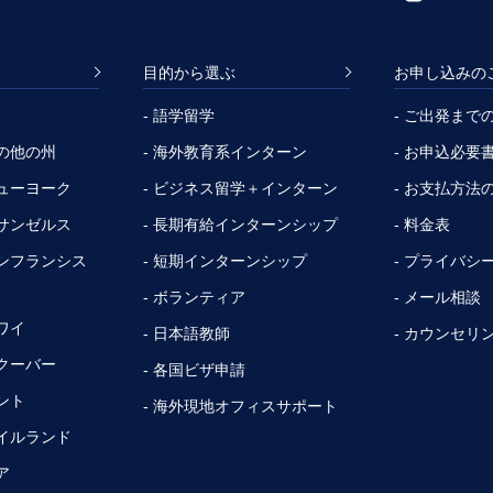
目的から選ぶ
お申し込みの
- 語学留学
- ご出発まで
その他の州
- 海外教育系インターン
- お申込必要
ニューヨーク
- ビジネス留学＋インターン
- お支払方法
ロサンゼルス
- 長期有給インターンシップ
- 料金表
サンフランシス
- 短期インターンシップ
- プライバシ
- ボランティア
- メール相談
ワイ
- 日本語教師
- カウンセリ
ンクーバー
- 各国ビザ申請
ント
- 海外現地オフィスサポート
アイルランド
ア