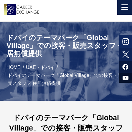
+ 国から選ぶ
ドバイのテーマパーク「Global
+ 目的から選ぶ
Village」での接客・販売スタッフ 住
居無償提供
求人検索
参加者体験談
HOME
/
UAE・ドバイ
/
ドバイのテーマパーク「Global Village」での接客・販
よくある質問
売スタッフ 住居無償提供
+ お申込のご案内
+ 会社情報
ドバイのテーマパーク「Global
カウンセラー募集
Village」での接客・販売スタッフ