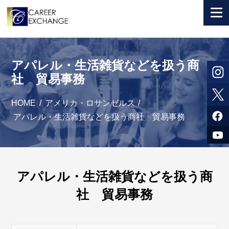
+ 国から選ぶ
アパレル・生活雑貨などを扱う商
+ 目的から選ぶ
社 貿易事務
求人検索
HOME
/
アメリカ・ロサンゼルス
/
参加者体験談
アパレル・生活雑貨などを扱う商社 貿易事務
よくある質問
+ お申込のご案内
アパレル・生活雑貨などを扱う商
+ 会社情報
社 貿易事務
カウンセラー募集