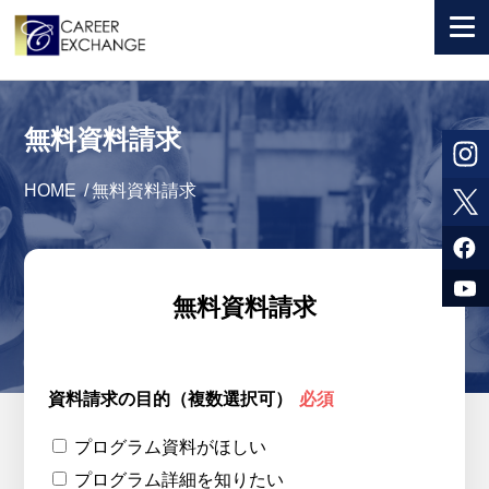
+ 国から選ぶ
無料資料請求
+ 目的から選ぶ
HOME
/
無料資料請求
求人検索
参加者体験談
よくある質問
無料資料請求
+ お申込のご案内
+ 会社情報
資料請求の目的（複数選択可）
必須
カウンセラー募集
プログラム資料がほしい
プログラム詳細を知りたい