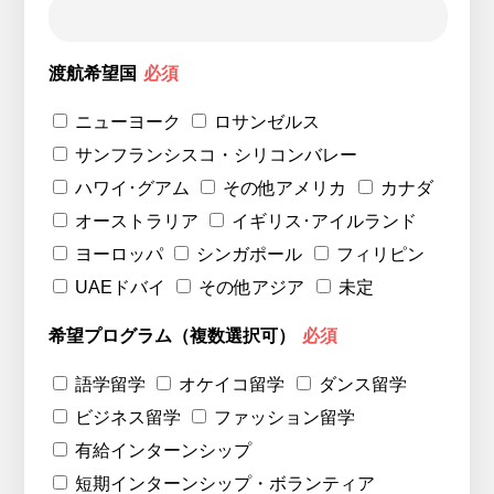
渡航希望国
必須
ニューヨーク
ロサンゼルス
サンフランシスコ・シリコンバレー
ハワイ･グアム
その他アメリカ
カナダ
オーストラリア
イギリス･アイルランド
ヨーロッパ
シンガポール
フィリピン
UAEドバイ
その他アジア
未定
希望プログラム（複数選択可）
必須
語学留学
オケイコ留学
ダンス留学
ビジネス留学
ファッション留学
有給インターンシップ
短期インターンシップ・ボランティア