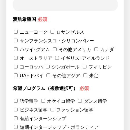
渡航希望国
必須
ニューヨーク
ロサンゼルス
サンフランシスコ・シリコンバレー
ハワイ･グアム
その他アメリカ
カナダ
オーストラリア
イギリス･アイルランド
ヨーロッパ
シンガポール
フィリピン
UAEドバイ
その他アジア
未定
希望プログラム（複数選択可）
必須
語学留学
オケイコ留学
ダンス留学
ビジネス留学
ファッション留学
有給インターンシップ
短期インターンシップ・ボランティア