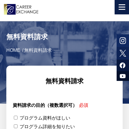
+ 国から選ぶ
無料資料請求
+ 目的から選ぶ
HOME
/
無料資料請求
求人検索
参加者体験談
よくある質問
無料資料請求
+ お申込のご案内
+ 会社情報
資料請求の目的（複数選択可）
必須
カウンセラー募集
プログラム資料がほしい
プログラム詳細を知りたい