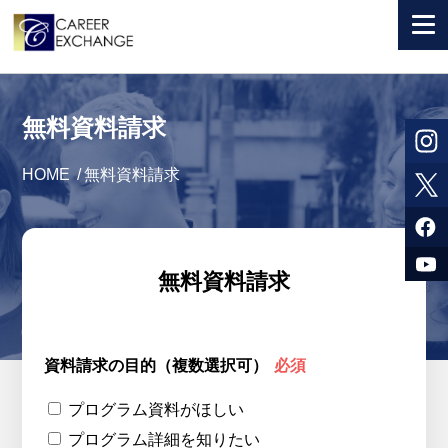
+ 国から選ぶ
無料資料請求
+ 目的から選ぶ
HOME
/
無料資料請求
求人検索
参加者体験談
よくある質問
無料資料請求
+ お申込のご案内
+ 会社情報
資料請求の目的（複数選択可）
必須
カウンセラー募集
プログラム資料がほしい
プログラム詳細を知りたい