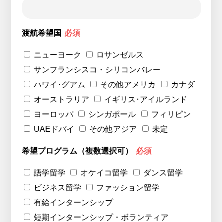
渡航希望国
必須
ニューヨーク
ロサンゼルス
サンフランシスコ・シリコンバレー
ハワイ･グアム
その他アメリカ
カナダ
オーストラリア
イギリス･アイルランド
ヨーロッパ
シンガポール
フィリピン
UAEドバイ
その他アジア
未定
希望プログラム（複数選択可）
必須
語学留学
オケイコ留学
ダンス留学
ビジネス留学
ファッション留学
有給インターンシップ
短期インターンシップ・ボランティア