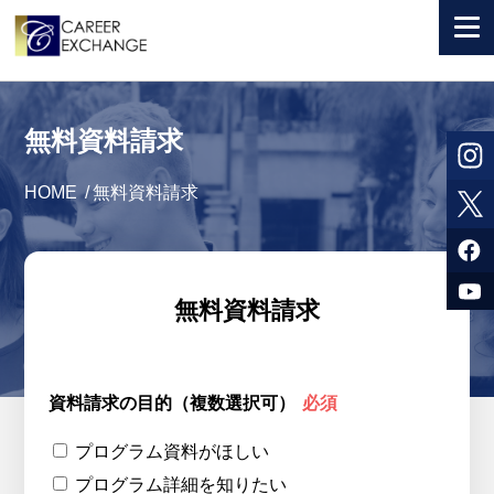
+ 国から選ぶ
無料資料請求
+ 目的から選ぶ
HOME
/
無料資料請求
求人検索
参加者体験談
よくある質問
無料資料請求
+ お申込のご案内
+ 会社情報
資料請求の目的（複数選択可）
必須
カウンセラー募集
プログラム資料がほしい
プログラム詳細を知りたい