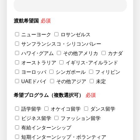
渡航希望国
必須
ニューヨーク
ロサンゼルス
サンフランシスコ・シリコンバレー
ハワイ･グアム
その他アメリカ
カナダ
オーストラリア
イギリス･アイルランド
ヨーロッパ
シンガポール
フィリピン
UAEドバイ
その他アジア
未定
希望プログラム（複数選択可）
必須
語学留学
オケイコ留学
ダンス留学
ビジネス留学
ファッション留学
有給インターンシップ
短期インターンシップ・ボランティア