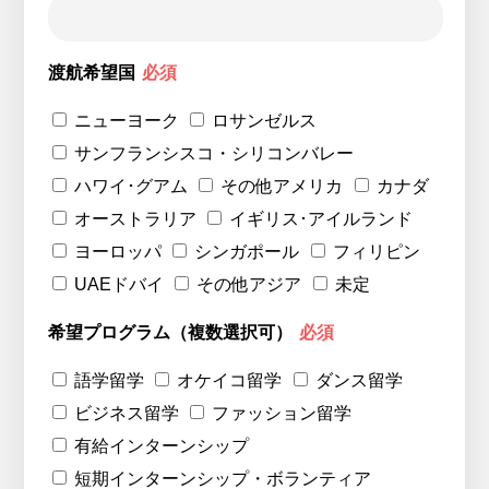
渡航希望国
必須
ニューヨーク
ロサンゼルス
サンフランシスコ・シリコンバレー
ハワイ･グアム
その他アメリカ
カナダ
オーストラリア
イギリス･アイルランド
ヨーロッパ
シンガポール
フィリピン
UAEドバイ
その他アジア
未定
希望プログラム（複数選択可）
必須
語学留学
オケイコ留学
ダンス留学
ビジネス留学
ファッション留学
有給インターンシップ
短期インターンシップ・ボランティア