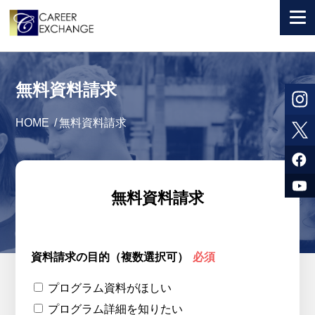
+ 国から選ぶ
無料資料請求
+ 目的から選ぶ
HOME
/
無料資料請求
求人検索
参加者体験談
よくある質問
無料資料請求
+ お申込のご案内
+ 会社情報
資料請求の目的（複数選択可）
必須
カウンセラー募集
プログラム資料がほしい
プログラム詳細を知りたい