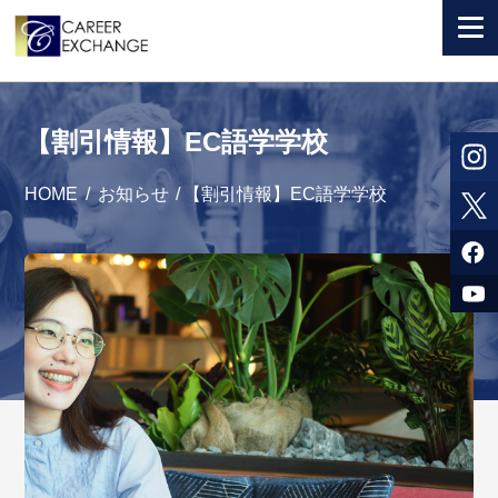
+ 国から選ぶ
【割引情報】EC語学学校
+ 目的から選ぶ
HOME
/
お知らせ
/
【割引情報】EC語学学校
求人検索
参加者体験談
よくある質問
+ お申込のご案内
+ 会社情報
カウンセラー募集