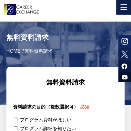
+ 国から選ぶ
無料資料請求
+ 目的から選ぶ
HOME
/
無料資料請求
求人検索
参加者体験談
よくある質問
無料資料請求
+ お申込のご案内
+ 会社情報
資料請求の目的（複数選択可）
必須
カウンセラー募集
プログラム資料がほしい
プログラム詳細を知りたい