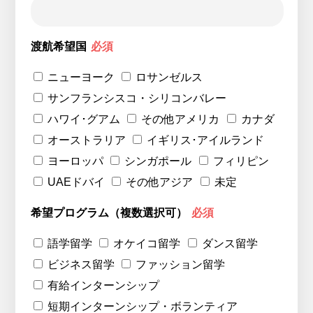
渡航希望国
必須
ニューヨーク
ロサンゼルス
サンフランシスコ・シリコンバレー
ハワイ･グアム
その他アメリカ
カナダ
オーストラリア
イギリス･アイルランド
ヨーロッパ
シンガポール
フィリピン
UAEドバイ
その他アジア
未定
希望プログラム（複数選択可）
必須
語学留学
オケイコ留学
ダンス留学
ビジネス留学
ファッション留学
有給インターンシップ
短期インターンシップ・ボランティア