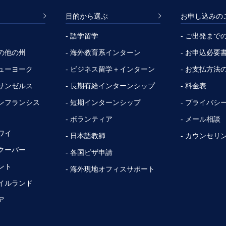
目的から選ぶ
お申し込みの
- 語学留学
- ご出発まで
その他の州
- 海外教育系インターン
- お申込必要
ニューヨーク
- ビジネス留学＋インターン
- お支払方法
ロサンゼルス
- 長期有給インターンシップ
- 料金表
サンフランシス
- 短期インターンシップ
- プライバシ
- ボランティア
- メール相談
ワイ
- 日本語教師
- カウンセリ
ンクーバー
- 各国ビザ申請
ント
- 海外現地オフィスサポート
アイルランド
ア