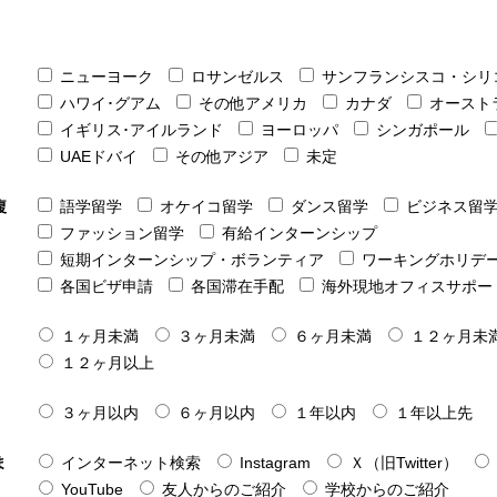
ニューヨーク
ロサンゼルス
サンフランシスコ・シリ
ハワイ･グアム
その他アメリカ
カナダ
オースト
イギリス･アイルランド
ヨーロッパ
シンガポール
UAEドバイ
その他アジア
未定
複
語学留学
オケイコ留学
ダンス留学
ビジネス留
ファッション留学
有給インターンシップ
短期インターンシップ・ボランティア
ワーキングホリデ
各国ビザ申請
各国滞在手配
海外現地オフィスサポー
１ヶ月未満
３ヶ月未満
６ヶ月未満
１２ヶ月未
１２ヶ月以上
３ヶ月以内
６ヶ月以内
１年以内
１年以上先
ま
インターネット検索
Instagram
Ｘ（旧Twitter）
YouTube
友人からのご紹介
学校からのご紹介