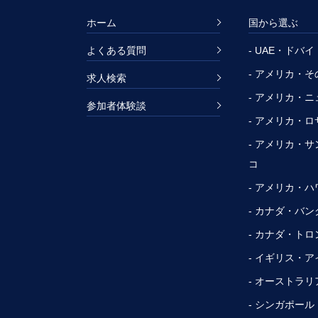
ホーム
国から選ぶ
よくある質問
- UAE・ドバイ
- アメリカ・
求人検索
- アメリカ・
参加者体験談
- アメリカ・
- アメリカ・
コ
- アメリカ・ハ
- カナダ・バ
- カナダ・トロ
- イギリス・
- オーストラリ
- シンガポール