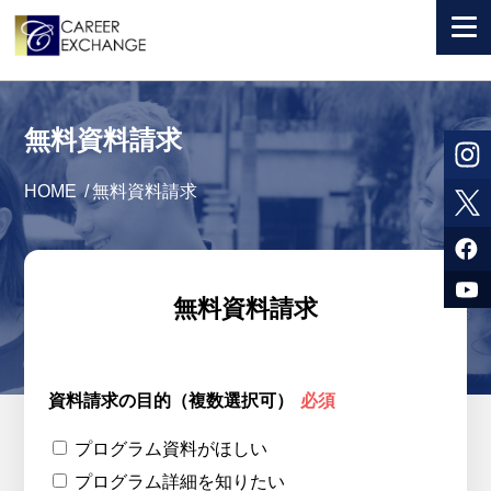
+ 国から選ぶ
無料資料請求
+ 目的から選ぶ
HOME
/
無料資料請求
求人検索
参加者体験談
よくある質問
無料資料請求
+ お申込のご案内
+ 会社情報
資料請求の目的（複数選択可）
必須
カウンセラー募集
プログラム資料がほしい
プログラム詳細を知りたい