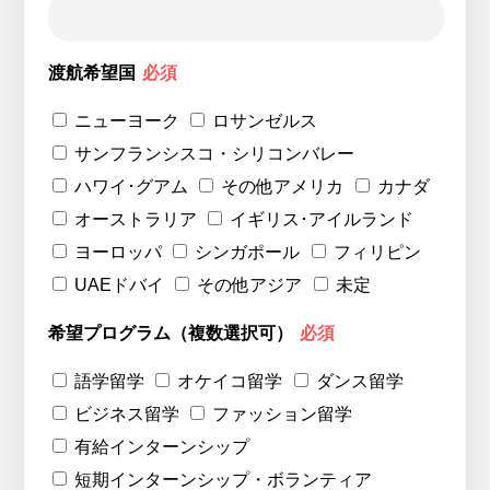
渡航希望国
必須
ニューヨーク
ロサンゼルス
サンフランシスコ・シリコンバレー
ハワイ･グアム
その他アメリカ
カナダ
オーストラリア
イギリス･アイルランド
ヨーロッパ
シンガポール
フィリピン
UAEドバイ
その他アジア
未定
希望プログラム（複数選択可）
必須
語学留学
オケイコ留学
ダンス留学
ビジネス留学
ファッション留学
有給インターンシップ
短期インターンシップ・ボランティア