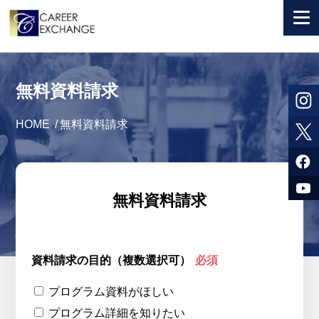
+ 国から選ぶ
無料資料請求
+ 目的から選ぶ
HOME
/
無料資料請求
求人検索
参加者体験談
よくある質問
無料資料請求
+ お申込のご案内
+ 会社情報
資料請求の目的（複数選択可）
必須
カウンセラー募集
プログラム資料がほしい
プログラム詳細を知りたい