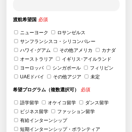
渡航希望国
必須
ニューヨーク
ロサンゼルス
サンフランシスコ・シリコンバレー
ハワイ･グアム
その他アメリカ
カナダ
オーストラリア
イギリス･アイルランド
ヨーロッパ
シンガポール
フィリピン
UAEドバイ
その他アジア
未定
希望プログラム（複数選択可）
必須
語学留学
オケイコ留学
ダンス留学
ビジネス留学
ファッション留学
有給インターンシップ
短期インターンシップ・ボランティア