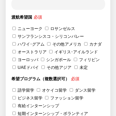
渡航希望国
必須
ニューヨーク
ロサンゼルス
サンフランシスコ・シリコンバレー
ハワイ･グアム
その他アメリカ
カナダ
オーストラリア
イギリス･アイルランド
ヨーロッパ
シンガポール
フィリピン
UAEドバイ
その他アジア
未定
希望プログラム（複数選択可）
必須
語学留学
オケイコ留学
ダンス留学
ビジネス留学
ファッション留学
有給インターンシップ
短期インターンシップ・ボランティア