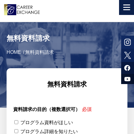
+ 国から選ぶ
無料資料請求
+ 目的から選ぶ
HOME
/
無料資料請求
求人検索
参加者体験談
よくある質問
無料資料請求
+ お申込のご案内
+ 会社情報
資料請求の目的（複数選択可）
必須
カウンセラー募集
プログラム資料がほしい
プログラム詳細を知りたい