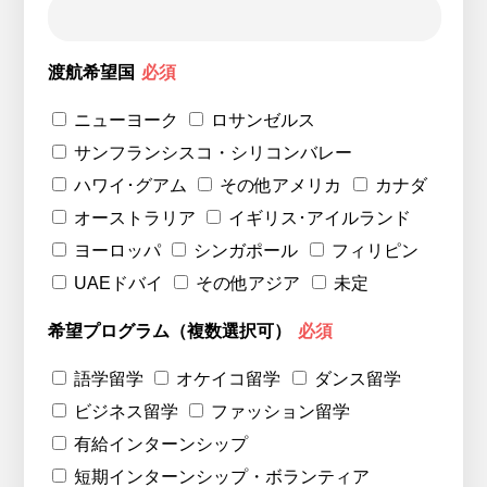
渡航希望国
必須
ニューヨーク
ロサンゼルス
サンフランシスコ・シリコンバレー
ハワイ･グアム
その他アメリカ
カナダ
オーストラリア
イギリス･アイルランド
ヨーロッパ
シンガポール
フィリピン
UAEドバイ
その他アジア
未定
希望プログラム（複数選択可）
必須
語学留学
オケイコ留学
ダンス留学
ビジネス留学
ファッション留学
有給インターンシップ
短期インターンシップ・ボランティア