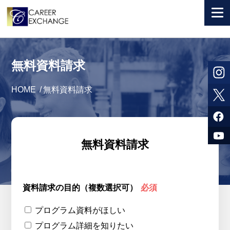
+ 国から選ぶ
無料資料請求
+ 目的から選ぶ
HOME
/
無料資料請求
求人検索
参加者体験談
よくある質問
無料資料請求
+ お申込のご案内
+ 会社情報
資料請求の目的（複数選択可）
必須
カウンセラー募集
プログラム資料がほしい
プログラム詳細を知りたい