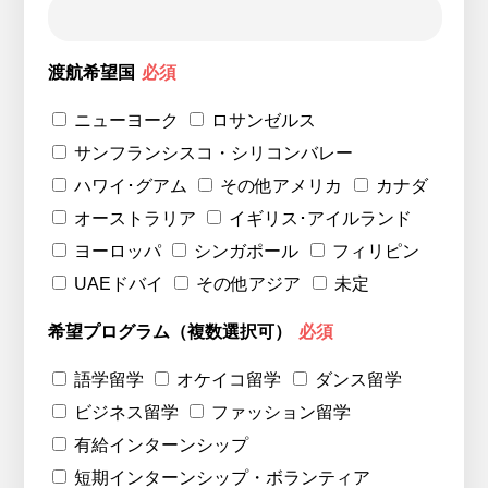
渡航希望国
必須
ニューヨーク
ロサンゼルス
サンフランシスコ・シリコンバレー
ハワイ･グアム
その他アメリカ
カナダ
オーストラリア
イギリス･アイルランド
ヨーロッパ
シンガポール
フィリピン
UAEドバイ
その他アジア
未定
希望プログラム（複数選択可）
必須
語学留学
オケイコ留学
ダンス留学
ビジネス留学
ファッション留学
有給インターンシップ
短期インターンシップ・ボランティア