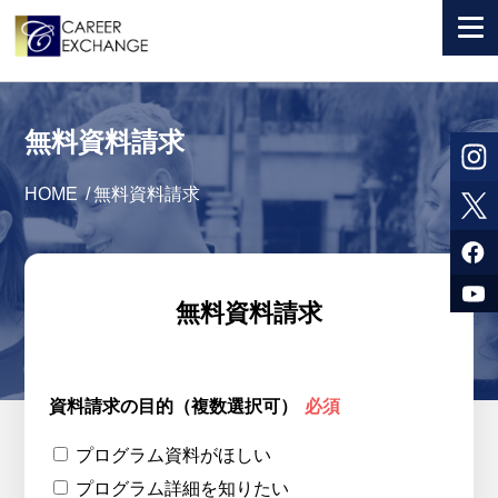
+ 国から選ぶ
無料資料請求
+ 目的から選ぶ
HOME
/
無料資料請求
求人検索
参加者体験談
よくある質問
無料資料請求
+ お申込のご案内
+ 会社情報
資料請求の目的（複数選択可）
必須
カウンセラー募集
プログラム資料がほしい
プログラム詳細を知りたい